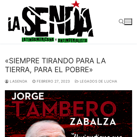
Ir
al
contenido
Buscar:
«SIEMPRE TIRANDO PARA LA
TIERRA, PARA EL POBRE»
LASENDA
FEBRERO 27, 2023
LEGADOS DE LUCHA