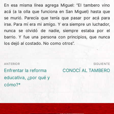
En esa misma línea agrega Miguel: “El tambero vino
acá (a la olla que funciona en San Miguel) hasta que
se murió. Parecía que tenía que pasar por acá para
irse. Para mí era mi amigo. Y era siempre un luchador,
nunca se olvidó de nadie, siempre estaba por el
barrio. Y fue una persona con principios, que nunca
los dejó al costado. No como otros”.
Navegación
ANTERIOR
SIGUIENTE
de
Entrada
Entrada
Enfrentar la reforma
CONOCÍ AL TAMBERO
entradas
anterior:
siguiente:
educativa, ¿por qué y
cómo?*