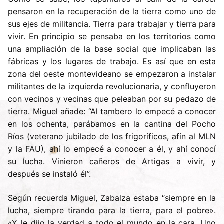
pensaron en la recuperación de la tierra como uno de
sus ejes de militancia. Tierra para trabajar y tierra para
vivir. En principio se pensaba en los territorios como
una ampliación de la base social que implicaban las
fábricas y los lugares de trabajo. Es así que en esta
zona del oeste montevideano se empezaron a instalar
militantes de la izquierda revolucionaria, y confluyeron
con vecinos y vecinas que peleaban por su pedazo de
tierra. Miguel añade: “Al tambero lo empecé a conocer
en los ochenta, parábamos en la cantina del Pocho
Ríos (veterano jubilado de los frigoríficos, afín al MLN
y la FAU), ahí lo empecé a conocer a él, y ahí conocí
su lucha. Vinieron cañeros de Artigas a vivir, y
después se instaló él”.
Según recuerda Miguel, Zabalza estaba “siempre en la
lucha, siempre tirando para la tierra, para el pobre».
«Y le dijo la verdad a todo el mundo en la cara. Uno